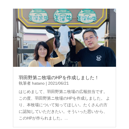
羽田野第ニ牧場のHPを作成しました！
執筆者
hatano
|
2021/06/21
はじめまして、羽田野第ニ牧場の広報担当です。
この度、羽田野第ニ牧場のHPを作成しました。 よ
り、本牧場について知ってほしい。たくさんの方
に認知していただきたい。そういった思いから、
このHPが作られました。...